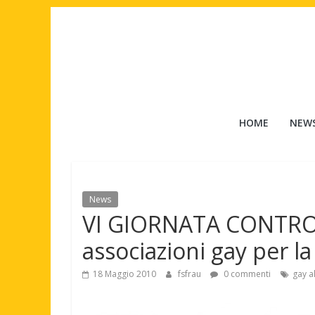
Salta
al
contenuto
Tuttouomini
HOME
NEW
News,
Tv,
Cinema,
Motori,
News
gay
VI GIORNATA CONTRO
news
e
associazioni gay per la
la
moda
18 Maggio 2010
fsfrau
0 commenti
gay a
maschile