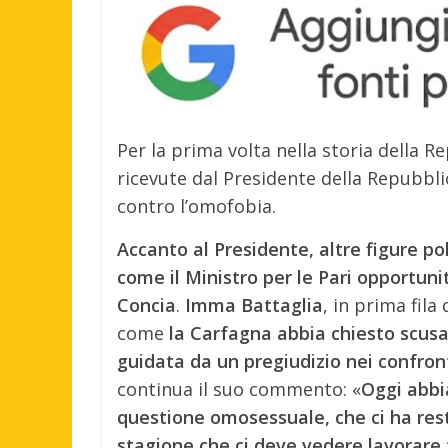
Per la prima volta nella storia della R
ricevute dal Presidente della Repubbli
contro l’omofobia.
Accanto al Presidente, altre figure p
come il Ministro per le Pari opportu
Concia
.
Imma Battaglia
, in prima fila
come
la Carfagna abbia chiesto scus
guidata da un pregiudizio nei confro
continua il suo commento: «
Oggi abbi
questione omosessuale, che ci ha rest
stagione che ci deve vedere lavorare 