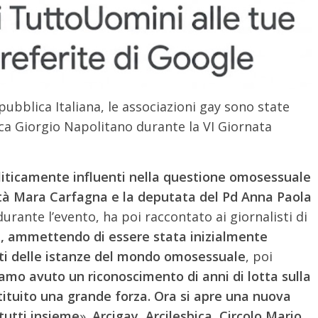
epubblica Italiana, le associazioni gay sono state
ca Giorgio Napolitano durante la VI Giornata
oliticamente influenti nella questione omosessuale
nità Mara Carfagna e la deputata del Pd Anna Paola
 durante l’evento, ha poi raccontato ai giornalisti di
a, ammettendo di essere stata inizialmente
nti delle istanze del mondo omosessuale
, poi
amo avuto un riconoscimento di anni di lotta sulla
ituito una grande forza. Ora si apre una nuova
tutti insieme
».
Arcigay, Arcilesbica, Circolo Mario