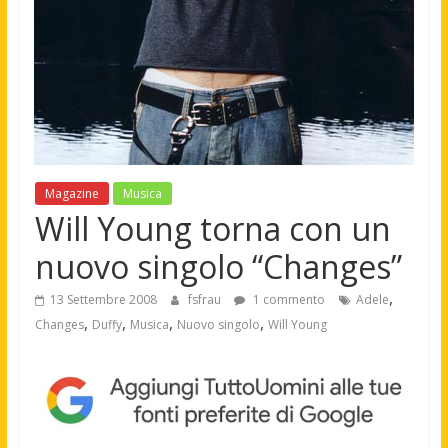
Magazine
Musica
Will Young torna con un
nuovo singolo “Changes”
,
13 Settembre 2008
fsfrau
1 commento
Adele
,
,
,
,
Changes
Duffy
Musica
Nuovo singolo
Will Young