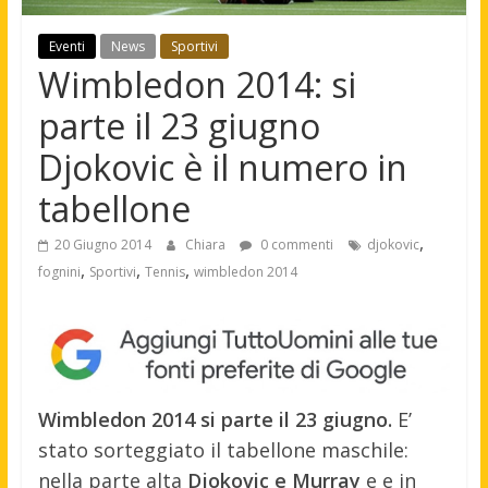
Eventi
News
Sportivi
Wimbledon 2014: si
parte il 23 giugno
Djokovic è il numero in
tabellone
,
20 Giugno 2014
Chiara
0 commenti
djokovic
,
,
,
fognini
Sportivi
Tennis
wimbledon 2014
Wimbledon 2014 si parte il 23 giugno.
E’
stato sorteggiato il tabellone maschile:
nella parte alta
Djokovic e Murray
e e in