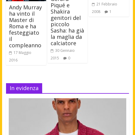
Piqué e
21 Febbraio
Andy Murray
Shakira
2008
1
ha vinto il
genitori del
Master di
piccolo
Roma e ha
Sasha: ha già
festeggiato
la maglia da
il
calciatore
compleanno
30 Gennaio
17 Maggio
2015
0
2016
In evidenza