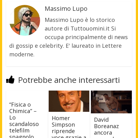
Massimo Lupo
Massimo Lupo è lo storico
autore di Tuttouomini.it Si
occupa principalmente di news
di gossip e celebrity. E' laureato in Lettere
moderne.
Potrebbe anche interessarti
“Fisica o
Chimica” –
Lo
Homer
David
scandaloso
Simpson
Boreanaz
telefilm
riprende
ancora
spagnolo
voce grazie a