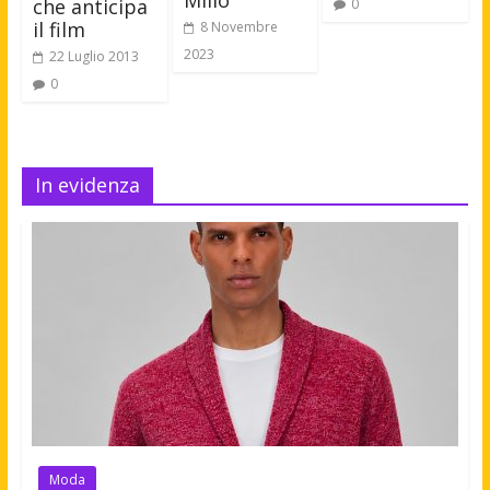
Millo
che anticipa
0
il film
8 Novembre
2023
22 Luglio 2013
0
In evidenza
Moda