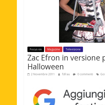
Focus on
Magazine
Televisione
Zac Efron in versione p
Halloween
2 Novembre 2011
fsfrau
0 commenti
Gos