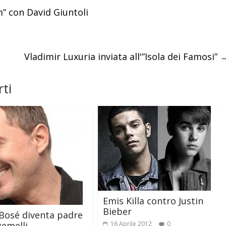
m” con David Giuntoli
Vladimir Luxuria inviata all'”Isola dei Famosi”
ti
Emis Killa contro Justin
Bieber
Bosé diventa padre
gemelli
16 Aprile 2012
0