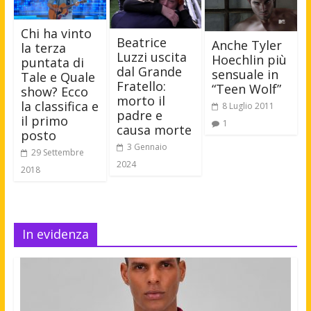
Chi ha vinto
Beatrice
Anche Tyler
la terza
Luzzi uscita
Hoechlin più
puntata di
dal Grande
sensuale in
Tale e Quale
Fratello:
“Teen Wolf”
show? Ecco
morto il
la classifica e
8 Luglio 2011
padre e
il primo
1
causa morte
posto
3 Gennaio
29 Settembre
2024
2018
In evidenza