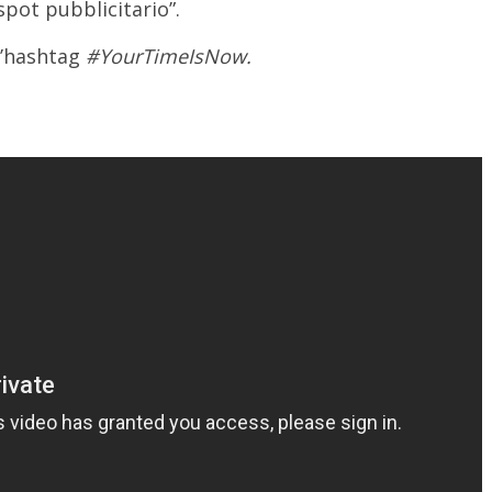
spot pubblicitario”.
l’hashtag
#YourTimeIsNow.