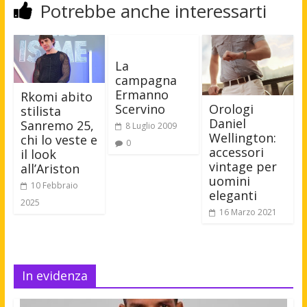
Potrebbe anche interessarti
La
campagna
Ermanno
Rkomi abito
Scervino
Orologi
stilista
Daniel
Sanremo 25,
8 Luglio 2009
Wellington:
chi lo veste e
0
accessori
il look
vintage per
all’Ariston
uomini
10 Febbraio
eleganti
2025
16 Marzo 2021
In evidenza