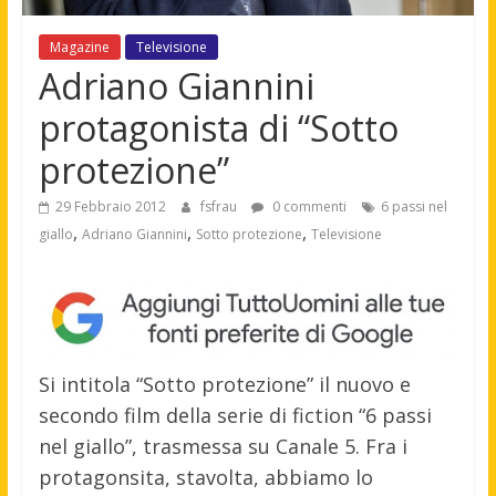
Magazine
Televisione
Adriano Giannini
protagonista di “Sotto
protezione”
29 Febbraio 2012
fsfrau
0 commenti
6 passi nel
,
,
,
giallo
Adriano Giannini
Sotto protezione
Televisione
Si intitola “Sotto protezione” il nuovo e
secondo film della serie di fiction “6 passi
nel giallo”, trasmessa su Canale 5. Fra i
protagonsita, stavolta, abbiamo lo