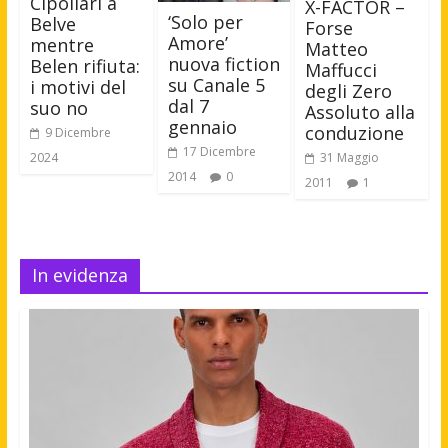
Cipollari a
X-FACTOR –
‘Solo per
Belve
Forse
Amore’
mentre
Matteo
nuova fiction
Belen rifiuta:
Maffucci
su Canale 5
i motivi del
degli Zero
dal 7
suo no
Assoluto alla
gennaio
conduzione
9 Dicembre
17 Dicembre
2024
31 Maggio
2014
0
2011
1
In evidenza