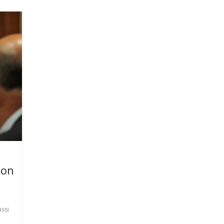
ion
assi