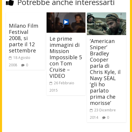
Potrebbe anche interessarti
Milano Film
Festival
2008, si
Le prime
‘American
parte il 12
immagini di
Sniper’
settembre
Mission
Bradley
Impossible 5
18 Agosto
Cooper
con Tom
parla di
2008
0
Cruise –
Chris Kyle, il
VIDEO
Navy SEAL
26 Febbraio
‘gli ho
parlato
2015
prima che
morisse’
23 Dicembre
2014
0