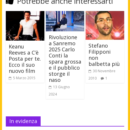
Potrebbe anche interessarti
Rivoluzione
a Sanremo
Stefano
Keanu
2025 Carlo
Filipponi
Reeves a C’è
Conti la
non
Posta per te.
spara grossa
balbetta più
Ecco il suo
e il pubblico
nuovo film
30 Novembre
storge il
5 Marzo 2015
2010
1
naso
13 Giugno
2024
In evidenza