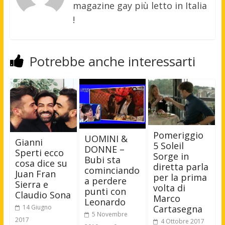
magazine gay più letto in Italia
!
Potrebbe anche interessarti
Pomeriggio
UOMINI &
Gianni
5 Soleil
DONNE –
Sperti ecco
Sorge in
Bubi sta
cosa dice su
diretta parla
cominciando
Juan Fran
per la prima
a perdere
Sierra e
volta di
punti con
Claudio Sona
Marco
Leonardo
14 Giugno
Cartasegna
5 Novembre
2017
4 Ottobre 2017