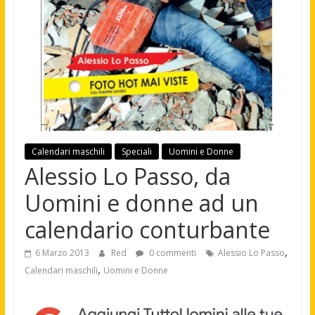
Calendari maschili
Speciali
Uomini e Donne
Alessio Lo Passo, da
Uomini e donne ad un
calendario conturbante
,
6 Marzo 2013
Red
0 commenti
Alessio Lo Passo
,
Calendari maschili
Uomini e Donne