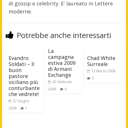
di gossip e celebrity. E' laureato in Lettere
moderne.
Potrebbe anche interessarti
La
campagna
Evandro
Chad White
estiva 2009
Soldati – Il
Surreale
di Armani
buon
13 Marzo 2008
Exchange
pastore
0
siciliano più
25 Febbraio
conturbante
2009
0
che vedrete!
27 Giugno
2008
1