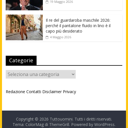
19 Maggio 2026
Il re del guardaroba maschile 2026:
perché il pantalone fluido in lino è il
capo più desiderato
4 Maggio 2026
Categorie
Categorie
Redazione
Contatti
Disclaimer
Privacy
Copyright © 2026
Tuttouomini
. Tutti i diritti riservati.
Tema: ColorMag di
ThemeGrill
. Powered by
WordPress
.