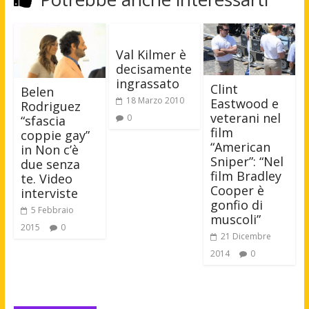
Val Kilmer è
decisamente
ingrassato
Clint
Belen
18 Marzo 2010
Eastwood e
Rodriguez
veterani nel
0
“sfascia
film
coppie gay”
“American
in Non c’è
Sniper”: “Nel
due senza
film Bradley
te. Video
Cooper è
interviste
gonfio di
5 Febbraio
muscoli”
2015
0
21 Dicembre
2014
0