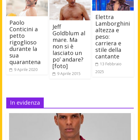
Elettra
Paolo
Lamborghini
Jeff
Conticini a
altezza e
Goldblum al
petto
peso:
mare. Ma
rigoglioso
carriera e
non si è
durante la
stile della
lasciato un
sua
cantante
po’ andare?
quarantena
13 Febbraio
[foto]
9 Aprile 2020
2025
9 Aprile 2015
In evidenza