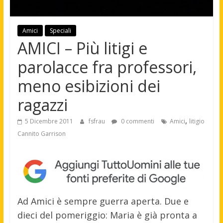
Amici
Speciali
AMICI – Più litigi e
parolacce fra professori,
meno esibizioni dei
ragazzi
,
5 Dicembre 2011
fsfrau
0 commenti
Amici
litigio
Cannito Garrison
Ad Amici è sempre guerra aperta. Due e
dieci del pomeriggio: Maria è già pronta a