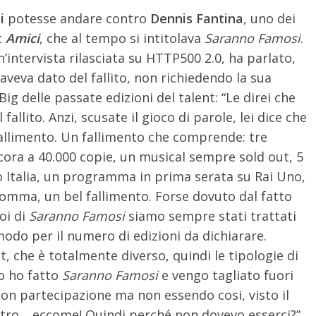
i
potesse andare contro
Dennis Fantina
, uno dei
t
Amici
, che al tempo si intitolava
Saranno Famosi
.
un’intervista rilasciata su HTTP500 2.0, ha parlato,
aveva dato del fallito, non richiedendo la sua
ig delle passate edizioni del talent: “Le direi che
allito. Anzi, scusate il gioco di parole, lei dice che
 fallimento. Un fallimento che comprende: tre
cora a 40.000 copie, un musical sempre sold out, 5
o Italia, un programma in prima serata su Rai Uno,
somma, un bel fallimento. Forse dovuto dal fatto
oi di
Saranno Famosi
siamo sempre stati trattati
odo per il numero di edizioni da dichiarare.
, che è totalmente diverso, quindi le tipologie di
o ho fatto
Saranno Famosi
e vengo tagliato fuori
on partecipazione ma non essendo cosi, visto il
ntro… eccome! Quindi perché non dovevo esserci?”.