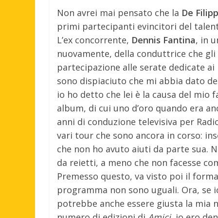
Non avrei mai pensato che la
De Filipp
primi partecipanti evincitori del talen
L’ex concorrente,
Dennis Fantina
, in 
nuovamente, della conduttrice che gli 
partecipazione alle serate dedicate ai B
sono dispiaciuto che mi abbia dato del f
io ho detto che lei è la causa del mio
album, di cui uno d’oro quando era an
anni di conduzione televisiva per Radi
vari tour che sono ancora in corso: in
che non ho avuto aiuti da parte sua. N
da reietti, a meno che non facesse com
Premesso questo, va visto poi il format
programma non sono uguali. Ora, se i
potrebbe anche essere giusta la mia n
numero di edizioni di
Amici
, io ero de