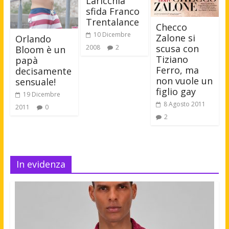
Laricchia
sfida Franco
Trentalance
Checco
10 Dicembre
Zalone si
Orlando
scusa con
2008
2
Bloom è un
Tiziano
papà
Ferro, ma
decisamente
non vuole un
sensuale!
figlio gay
19 Dicembre
8 Agosto 2011
2011
0
2
In evidenza