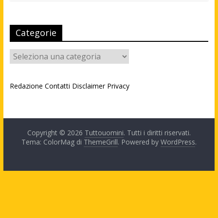
Categorie
Categorie
Redazione
Contatti
Disclaimer
Privacy
Copyright © 2026
Tuttouomini
. Tutti i diritti riservati.
Tema: ColorMag di
ThemeGrill
. Powered by
WordPress
.