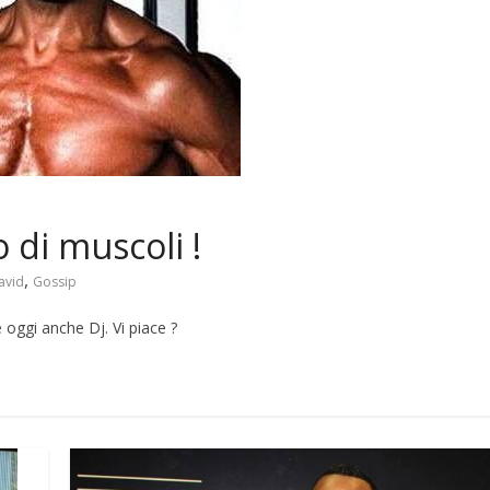
 di muscoli !
,
avid
Gossip
 oggi anche Dj. Vi piace ?