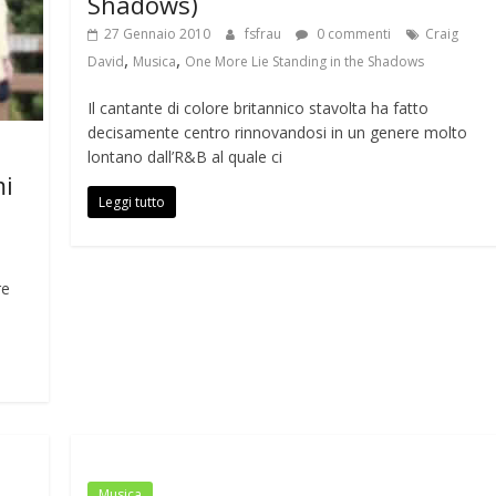
Shadows)
27 Gennaio 2010
fsfrau
0 commenti
Craig
,
,
David
Musica
One More Lie Standing in the Shadows
Il cantante di colore britannico stavolta ha fatto
decisamente centro rinnovandosi in un genere molto
lontano dall’R&B al quale ci
mi
Leggi tutto
re
Musica