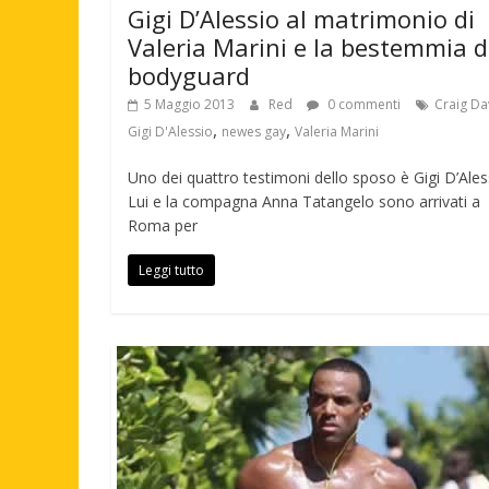
Gigi D’Alessio al matrimonio di
Valeria Marini e la bestemmia d
bodyguard
5 Maggio 2013
Red
0 commenti
Craig Da
,
,
Gigi D'Alessio
newes gay
Valeria Marini
Uno dei quattro testimoni dello sposo è Gigi D’Ales
Lui e la compagna Anna Tatangelo sono arrivati a
Roma per
Leggi tutto