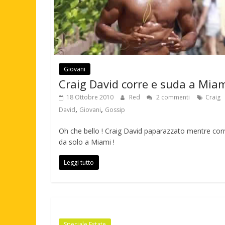
Giovani
Craig David corre e suda a Mia
18 Ottobre 2010
Red
2 commenti
Craig
,
,
David
Giovani
Gossip
Oh che bello ! Craig David paparazzato mentre cor
da solo a Miami !
Leggi tutto
Speciale Estate