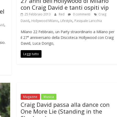
27 anni dell’Hollywood di Milano
con Craig David e tanti ospiti vip
el
25 Febbraio 2013
Red
0 commenti
Craig
,
,
,
David
Hollywood Milano
Lifestyle
Pasquale Laricchia
,
vid
Milano 22 Febbraio, un Party straordinario a Milano per
il 27° anniversario della Discoteca Hollywood con Craig
sio.
David, Luca Dorigo,
Leggi tutto
Magazine
Musica
Craig David passa alla dance con
One More Lie (Standing in the