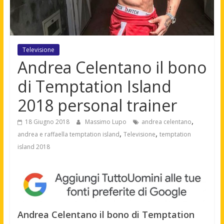
Televisione
Andrea Celentano il bono
di Temptation Island
2018 personal trainer
,
18 Giugno 2018
Massimo Lupo
andrea celentano
,
,
andrea e raffaella temptation island
Televisione
temptation
island 2018
Andrea Celentano il bono di Temptation