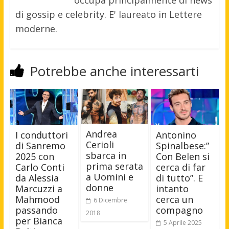
occupa principalmente di news
di gossip e celebrity. E' laureato in Lettere
moderne.
Potrebbe anche interessarti
Andrea
I conduttori
Antonino
Cerioli
di Sanremo
Spinalbese:”
sbarca in
2025 con
Con Belen si
prima serata
Carlo Conti
cerca di far
a Uomini e
da Alessia
di tutto”. E
donne
Marcuzzi a
intanto
Mahmood
cerca un
6 Dicembre
passando
compagno
2018
per Bianca
5 Aprile 2025