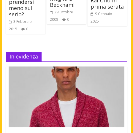
Rai Uno in
prendersi
Beckham!
prima serata
meno sul
29 Ottobre
serio?
9 Gennaio
2008
0
2025
3 Febbraio
2015
0
In evidenza