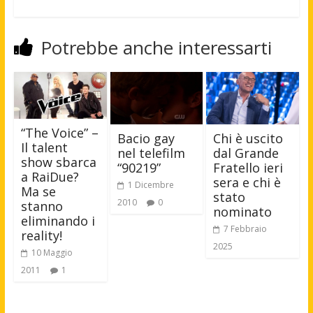
Potrebbe anche interessarti
“The Voice” –
Chi è uscito
Bacio gay
Il talent
dal Grande
nel telefilm
show sbarca
Fratello ieri
“90219”
a RaiDue?
sera e chi è
1 Dicembre
Ma se
stato
2010
0
stanno
nominato
eliminando i
7 Febbraio
reality!
2025
10 Maggio
2011
1