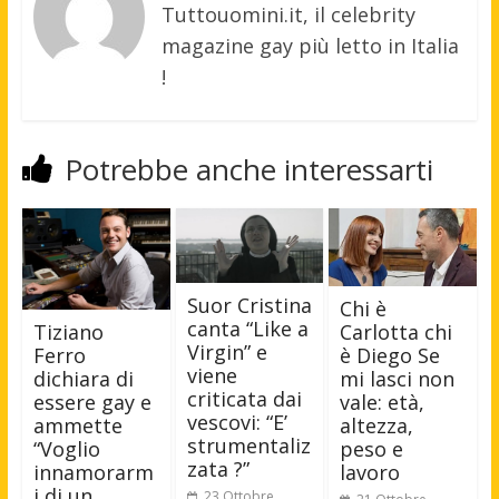
Tuttouomini.it, il celebrity
magazine gay più letto in Italia
!
Potrebbe anche interessarti
Suor Cristina
Chi è
canta “Like a
Tiziano
Carlotta chi
Virgin” e
Ferro
è Diego Se
viene
dichiara di
mi lasci non
criticata dai
essere gay e
vale: età,
vescovi: “E’
ammette
altezza,
strumentaliz
“Voglio
peso e
zata ?”
innamorarm
lavoro
i di un
23 Ottobre