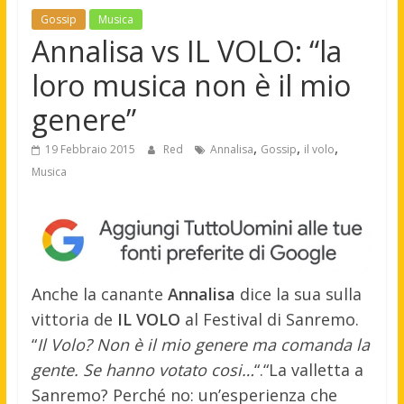
Gossip
Musica
Annalisa vs IL VOLO: “la
loro musica non è il mio
genere”
,
,
,
19 Febbraio 2015
Red
Annalisa
Gossip
il volo
Musica
Anche la canante
Annalisa
dice la sua sulla
vittoria de
IL VOLO
al Festival di Sanremo.
“
Il Volo? Non è il mio genere ma comanda la
gente. Se hanno votato cosi…
“.
“La valletta a
Sanremo? Perché no: un’esperienza che