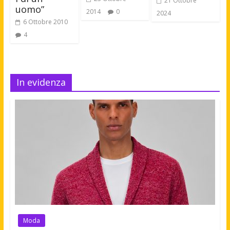
21 Ottobre
uomo”
2014
0
2024
6 Ottobre 2010
4
In evidenza
Moda