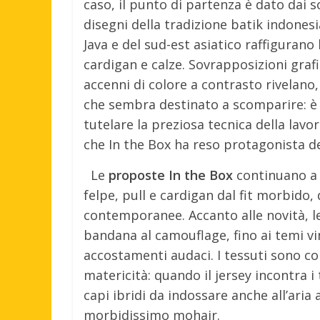
caso, il punto di partenza è dato dai s
disegni della tradizione batik indonesia
Java e del sud-est asiatico raffigurano l
cardigan e calze. Sovrapposizioni graf
accenni di colore a contrasto rivelano,
che sembra destinato a scomparire: è
tutelare la preziosa tecnica della lavor
che In the Box ha reso protagonista del
Le
proposte In the Box
continuano a c
felpe, pull e cardigan dal fit morbido, 
contemporanee. Accanto alle novità, le
bandana al camouflage, fino ai temi vint
accostamenti audaci. I tessuti sono co
matericità: quando il jersey incontra i
capi ibridi da indossare anche all’aria
morbidissimo mohair.