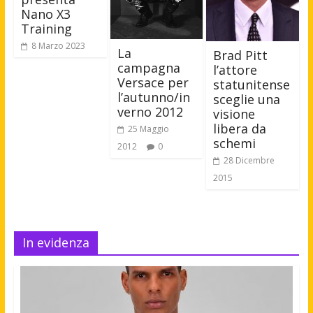
Nano X3
Training
8 Marzo 2023
La
Brad Pitt
campagna
l’attore
Versace per
statunitense
l’autunno/in
sceglie una
verno 2012
visione
libera da
25 Maggio
schemi
2012
0
28 Dicembre
2015
In evidenza