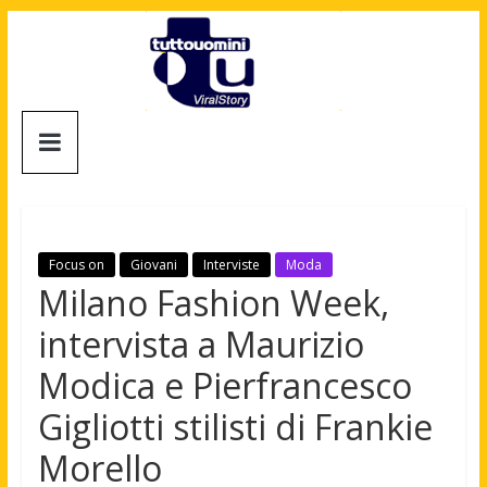
Salta
al
contenuto
Tuttouomini
News,
Tv,
Cinema,
Motori,
Focus on
Giovani
Interviste
Moda
gay
Milano Fashion Week,
news
intervista a Maurizio
e
la
Modica e Pierfrancesco
moda
Gigliotti stilisti di Frankie
maschile
Morello