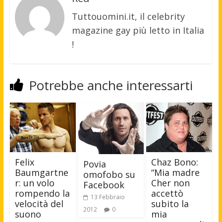
Tuttouomini.it, il celebrity
magazine gay più letto in Italia
!
Potrebbe anche interessarti
Felix
Chaz Bono:
Povia
Baumgartne
“Mia madre
omofobo su
r: un volo
Cher non
Facebook
rompendo la
accettò
13 Febbraio
velocità del
subito la
2012
0
suono
mia