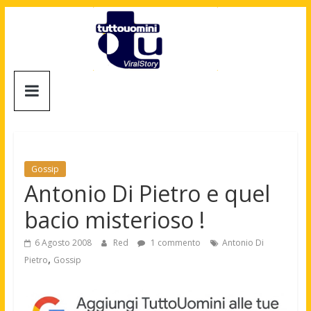
Salta
al
contenuto
Tuttouomini
News,
Tv,
Cinema,
Motori,
Gossip
gay
Antonio Di Pietro e quel
news
bacio misterioso !
e
la
6 Agosto 2008
Red
1 commento
Antonio Di
moda
,
Pietro
Gossip
maschile