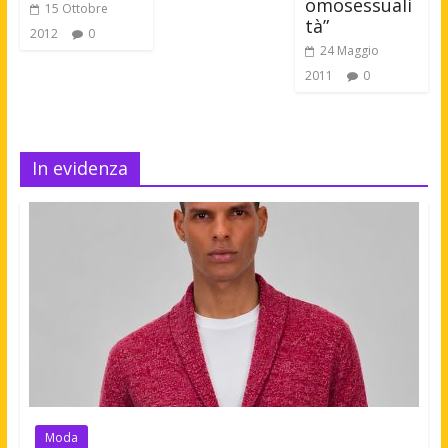
omosessuali
15 Ottobre
tà”
2012
0
24 Maggio
2011
0
In evidenza
Moda