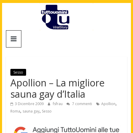
Salta
al
contenuto
Tuttouomini
News,
Tv,
Cinema,
Motori,
Sesso
gay
Apollion – La migliore
news
sauna gay d’Italia
e
la
,
3 Dicembre 2009
fsfrau
7 commenti
Apollion
moda
,
,
Roma
sauna gay
Sesso
maschile