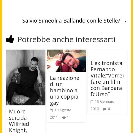
Salvio Simeoli a Ballando con le Stelle?
→
Potrebbe anche interessarti
L’ex tronista
Fernando
Vitale:”Vorrei
La reazione
fare un film
di un
con Barbara
bambino a
D’Urso”
una coppia
19 Gennaio
gay
2010
4
10 Agosto
Muore
suicida
2011
1
Wilfried
Knight,