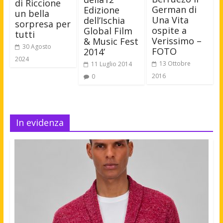
di Riccione
German di
Edizione
un bella
Una Vita
dell’Ischia
sorpresa per
ospite a
Global Film
tutti
Verissimo –
& Music Fest
30 Agosto
FOTO
2014’
2024
13 Ottobre
11 Luglio 2014
2016
0
In evidenza