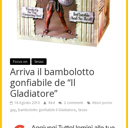
Focus on
Sesso
Arriva il bambolotto
gonfiabile de “Il
Gladiatore”
18 Agosto 2010
Red
2 commenti
Attori porno
,
,
gay
bambolotto gonfiabile Il Gladiatore
Sesso