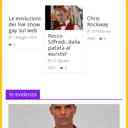
Le evoluzioni
Chris
dei live show
Rockway
gay sul web
26 Febbraio
Rocco
1 Maggio 2010
2008
4
Siffredi, dalla
0
patata al
wurstel
31 Agosto
2011
0
In evidenza