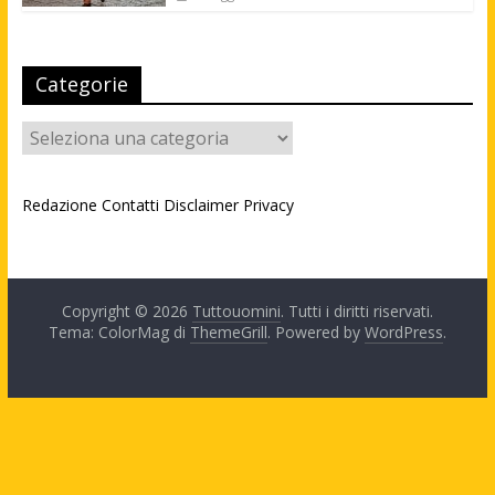
Categorie
Categorie
Redazione
Contatti
Disclaimer
Privacy
Copyright © 2026
Tuttouomini
. Tutti i diritti riservati.
Tema: ColorMag di
ThemeGrill
. Powered by
WordPress
.