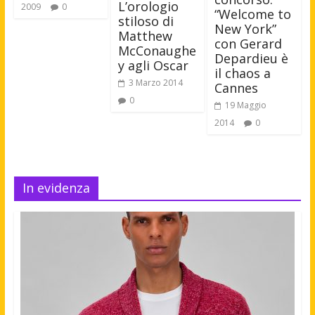
L’orologio
2009
0
“Welcome to
stiloso di
New York”
Matthew
con Gerard
McConaughe
Depardieu è
y agli Oscar
il chaos a
3 Marzo 2014
Cannes
0
19 Maggio
2014
0
In evidenza