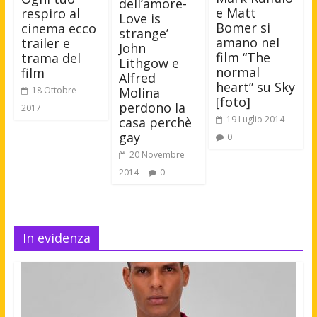
dell’amore-
e Matt
respiro al
Love is
Bomer si
cinema ecco
strange’
amano nel
trailer e
John
film “The
trama del
Lithgow e
normal
film
Alfred
heart” su Sky
18 Ottobre
Molina
[foto]
perdono la
2017
19 Luglio 2014
casa perchè
gay
0
20 Novembre
2014
0
In evidenza