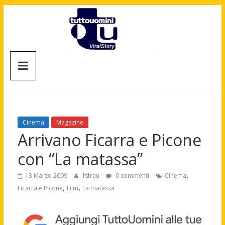
Salta
al
contenuto
Tuttouomini
News,
Tv,
Cinema,
Motori,
Cinema
Magazine
gay
Arrivano Ficarra e Picone
news
con “La matassa”
e
la
,
13 Marzo 2009
fsfrau
0 commenti
Cinema
moda
,
,
Ficarra e Picone
Film
La matassa
maschile