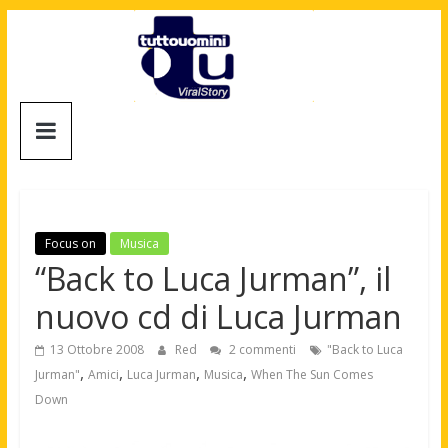
Salta
al
contenuto
Tuttouomini
News,
Tv,
Cinema,
Motori,
Focus on
Musica
gay
“Back to Luca Jurman”, il
news
nuovo cd di Luca Jurman
e
la
13 Ottobre 2008
Red
2 commenti
"Back to Luca
moda
,
,
,
,
Jurman"
Amici
Luca Jurman
Musica
When The Sun Comes
maschile
Down