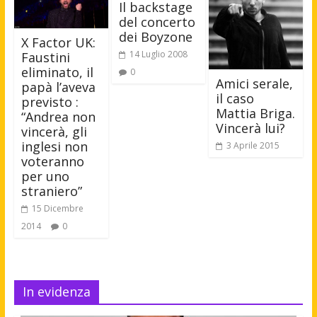
Il backstage
del concerto
dei Boyzone
X Factor UK:
14 Luglio 2008
Faustini
eliminato, il
0
Amici serale,
papà l’aveva
il caso
previsto :
Mattia Briga.
“Andrea non
Vincerà lui?
vincerà, gli
inglesi non
3 Aprile 2015
voteranno
per uno
straniero”
15 Dicembre
2014
0
In evidenza