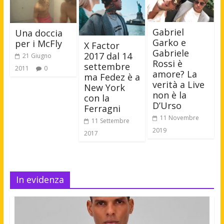
Gabriel
Una doccia
Garko e
per i McFly
X Factor
Gabriele
2017 dal 14
21 Giugno
Rossi è
settembre
2011
0
amore? La
ma Fedez è a
verità a Live
New York
non è la
con la
D’Urso
Ferragni
11 Novembre
11 Settembre
2019
2017
In evidenza