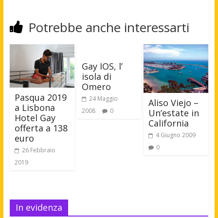
Potrebbe anche interessarti
Gay IOS, l’
isola di
Omero
Pasqua 2019
24 Maggio
Aliso Viejo –
a Lisbona
2008
0
Un’estate in
Hotel Gay
California
offerta a 138
4 Giugno 2009
euro
0
26 Febbraio
2019
In evidenza