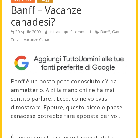
Banff – Vacanze
canadesi?
,
30 Aprile 2009
fsfrau
0 commenti
Banff
Gay
,
Travel
vacanze Canada
Banff è un posto poco conosciuto c’è da
ammetterlo. Alzi la mano chi ne ha mai
sentito parlare… Ecco, come volevasi
dimostrare. Eppure, questo piccolo paese
canadese potrebbe fare apposta per voi.
È uno dei posti più incontaminati della