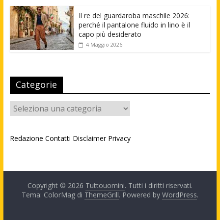
Il re del guardaroba maschile 2026:
perché il pantalone fluido in lino è il
capo più desiderato
4 Maggio 2026
Categorie
Categorie
Redazione
Contatti
Disclaimer
Privacy
Copyright © 2026
Tuttouomini
. Tutti i diritti riservati.
Tema: ColorMag di
ThemeGrill
. Powered by
WordPress
.