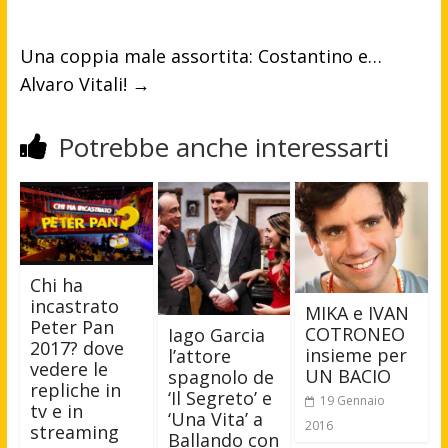
Una coppia male assortita: Costantino e…
Alvaro Vitali!
→
Potrebbe anche interessarti
Chi ha
incastrato
MIKA e IVAN
Peter Pan
COTRONEO
Iago Garcia
2017? dove
insieme per
l’attore
vedere le
UN BACIO
spagnolo de
repliche in
‘Il Segreto’ e
19 Gennaio
tv e in
‘Una Vita’ a
2016
streaming
Ballando con