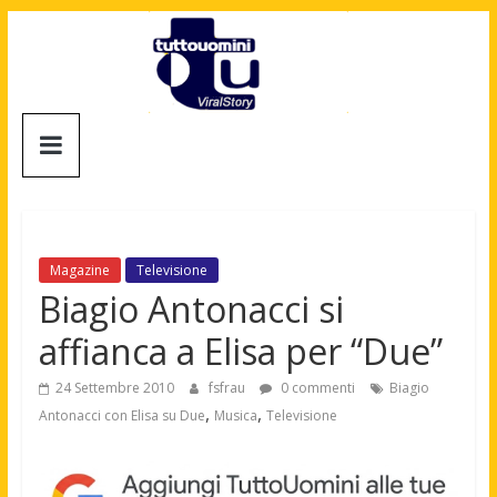
Salta
al
contenuto
Tuttouomini
News,
Tv,
Cinema,
Motori,
Magazine
Televisione
gay
Biagio Antonacci si
news
affianca a Elisa per “Due”
e
la
24 Settembre 2010
fsfrau
0 commenti
Biagio
moda
,
,
Antonacci con Elisa su Due
Musica
Televisione
maschile