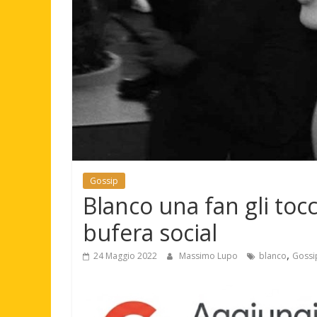
Gossip
Blanco una fan gli tocc
bufera social
,
24 Maggio 2022
Massimo Lupo
blanco
Gossi