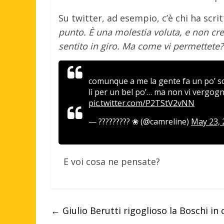
Su twitter, ad esempio, c’è chi ha scri
punto. È una molestia voluta, e non c
sentito in giro. Ma come vi permettete
comunque a me la gente fa un po’ sch
lì per un bel po’… ma non vi vergo
pic.twitter.com/P2TStV2vNN
— ????????? ❀ (@camreline)
May 23, 
E voi cosa ne pensate?
←
Giulio Berutti rigoglioso la Boschi in 