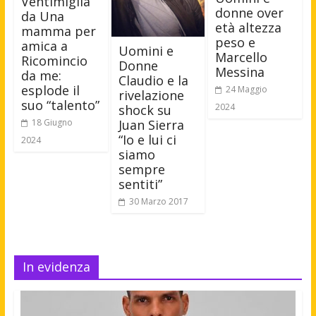
Ventimiglia
donne over
da Una
età altezza
mamma per
peso e
amica a
Uomini e
Marcello
Ricomincio
Donne
Messina
da me:
Claudio e la
esplode il
24 Maggio
rivelazione
suo “talento”
2024
shock su
Juan Sierra
18 Giugno
“Io e lui ci
2024
siamo
sempre
sentiti”
30 Marzo 2017
In evidenza