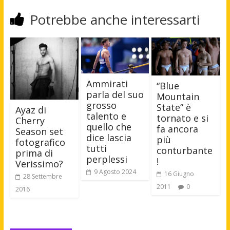
Potrebbe anche interessarti
Ammirati
“Blue
parla del suo
Mountain
grosso
State” è
Ayaz di
talento e
tornato e si
Cherry
quello che
fa ancora
Season set
dice lascia
più
fotografico
tutti
conturbante
prima di
perplessi
!
Verissimo?
9 Agosto 2024
16 Giugno
28 Settembre
2011
0
2016