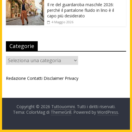
Il re del guardaroba maschile 2026:
perché il pantalone fluido in lino è il
capo più desiderato
4 Maggio 2026
Categorie
Categorie
Redazione
Contatti
Disclaimer
Privacy
Copyright © 2026
Tuttouomini
. Tutti i diritti riservati.
Tema: ColorMag di
ThemeGrill
. Powered by
WordPress
.