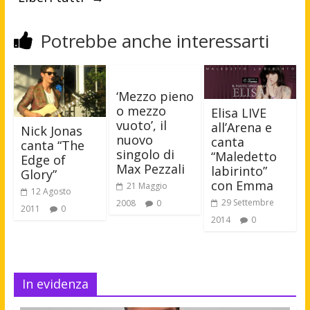
Potrebbe anche interessarti
‘Mezzo pieno
o mezzo
Elisa LIVE
vuoto’, il
all’Arena e
Nick Jonas
nuovo
canta
canta “The
singolo di
“Maledetto
Edge of
Max Pezzali
labirinto”
Glory”
con Emma
21 Maggio
12 Agosto
29 Settembre
2008
0
2011
0
2014
0
In evidenza