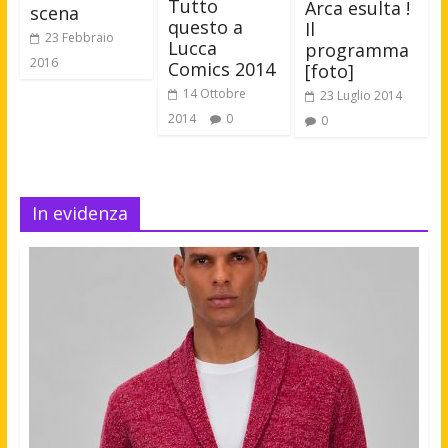
Tutto
Arca esulta !
scena
questo a
Il
23 Febbraio
Lucca
programma
2016
Comics 2014
[foto]
14 Ottobre
23 Luglio 2014
2014
0
0
In evidenza