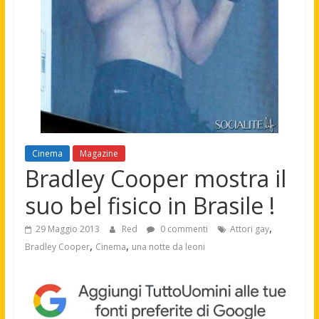
Cinema
Magazine
Bradley Cooper mostra il
suo bel fisico in Brasile !
,
29 Maggio 2013
Red
0 commenti
Attori gay
,
,
Bradley Cooper
Cinema
una notte da leoni