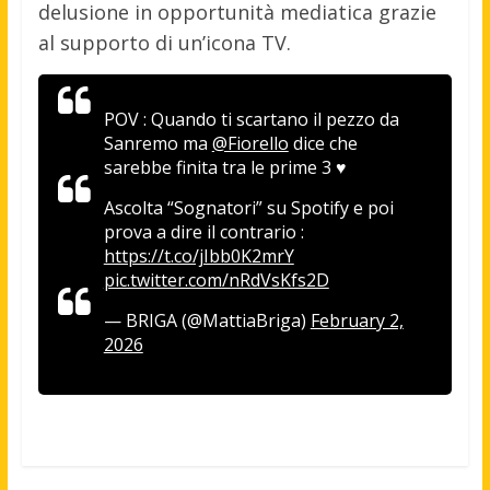
delusione in opportunità mediatica grazie
al supporto di un’icona TV.
POV : Quando ti scartano il pezzo da
Sanremo ma
@Fiorello
dice che
sarebbe finita tra le prime 3 ♥️
Ascolta “Sognatori” su Spotify e poi
prova a dire il contrario :
https://t.co/jIbb0K2mrY
pic.twitter.com/nRdVsKfs2D
— BRIGA (@MattiaBriga)
February 2,
2026