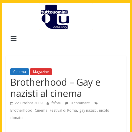
Salta
al
contenuto
Tuttouomini
News,
Tv,
Cinema,
Motori,
Cinema
Magazine
gay
Brotherhood – Gay e
news
nazisti al cinema
e
la
22 Ottobre 2009
fsfrau
0 commenti
moda
,
,
,
,
Brotherhood
Cinema
Festival di Roma
gay nazisti
nicolo
maschile
donato