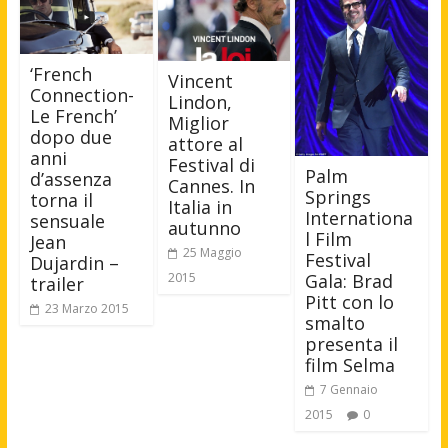
‘French
Vincent
Connection-
Lindon,
Le French’
Miglior
dopo due
attore al
anni
Festival di
Palm
d’assenza
Cannes. In
Springs
torna il
Italia in
Internationa
sensuale
autunno
l Film
Jean
25 Maggio
Festival
Dujardin –
Gala: Brad
2015
trailer
Pitt con lo
23 Marzo 2015
smalto
presenta il
film Selma
7 Gennaio
2015
0