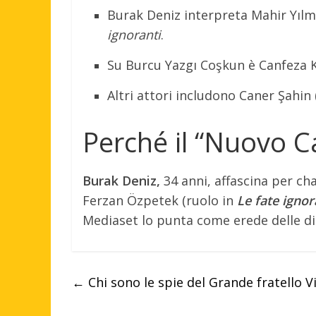
Burak Deniz interpreta Mahir Yılma
ignoranti
.
Su Burcu Yazgı Coşkun è Canfeza Kı
Altri attori includono Caner Şahin 
Perché il “Nuovo 
Burak Deniz,
34 anni, affascina per ch
Ferzan Özpetek (ruolo in
Le fate ignor
Mediaset lo punta come erede delle diz
←
Chi sono le spie del Grande fratello Vip