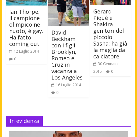
Gerard
Ian Thorpe,
Piqué e
il campione
Shakira
olimpico nel
genitori del
nuoto, è gay.
David
piccolo
Ha fatto
Beckham
Sasha: ha già
coming out
con i figli
la maglia da
Brooklyn,
12 Luglio 2014
calciatore
Romeo e
0
Cruz in
30 Gennaio
vacanza a
2015
0
Los Angeles
16 Luglio 2014
0
In evidenza