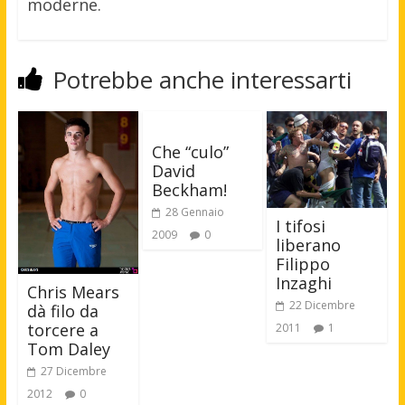
moderne.
Potrebbe anche interessarti
Che “culo”
David
Beckham!
28 Gennaio
I tifosi
2009
0
liberano
Filippo
Inzaghi
Chris Mears
22 Dicembre
dà filo da
torcere a
2011
1
Tom Daley
27 Dicembre
2012
0