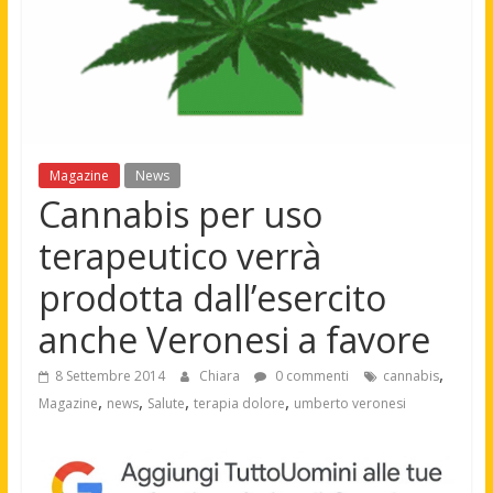
Magazine
News
Cannabis per uso
terapeutico verrà
prodotta dall’esercito
anche Veronesi a favore
,
8 Settembre 2014
Chiara
0 commenti
cannabis
,
,
,
,
Magazine
news
Salute
terapia dolore
umberto veronesi