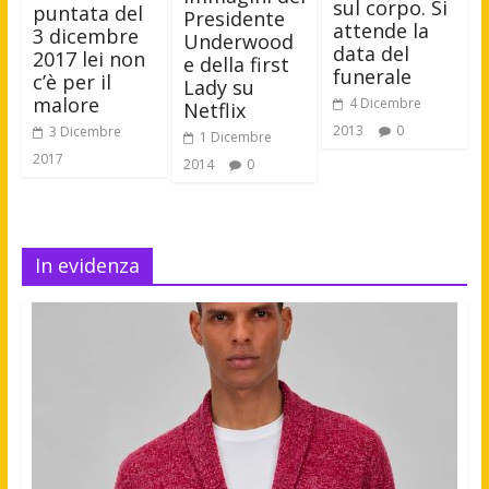
sul corpo. Si
puntata del
Presidente
attende la
3 dicembre
Underwood
data del
2017 lei non
e della first
funerale
c’è per il
Lady su
malore
4 Dicembre
Netflix
2013
0
3 Dicembre
1 Dicembre
2017
2014
0
In evidenza