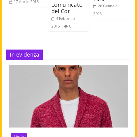
17 Aprile 2015
comunicato
26 Gennaio
del Cdr
2025
4 Febbraio
2015
0
In evidenza
Moda