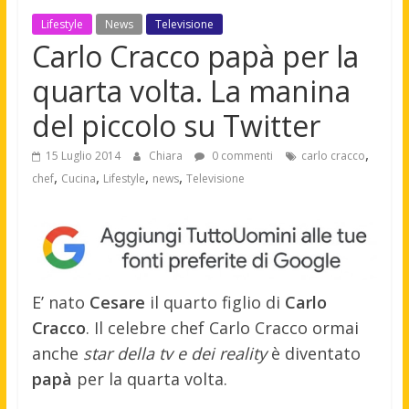
Lifestyle
News
Televisione
Carlo Cracco papà per la
quarta volta. La manina
del piccolo su Twitter
,
15 Luglio 2014
Chiara
0 commenti
carlo cracco
,
,
,
,
chef
Cucina
Lifestyle
news
Televisione
E’ nato
Cesare
il quarto figlio di
Carlo
Cracco
. Il celebre chef Carlo Cracco ormai
anche
star della tv e dei reality
è diventato
papà
per la quarta volta.